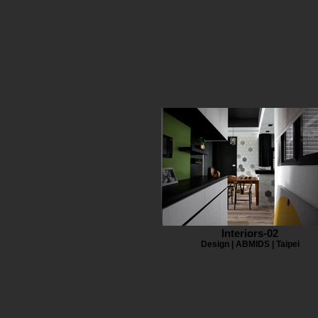
Interiors-02
Design | ABMIDS | Taipei