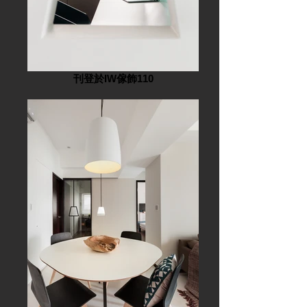
刊登於IW傢飾110