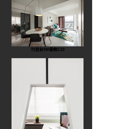
刊登於IW傢飾110