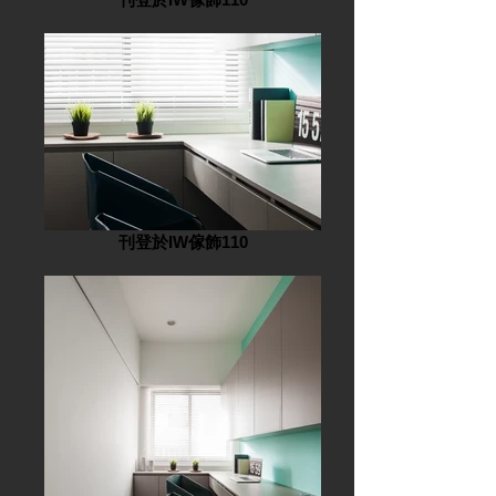
刊登於IW傢飾110