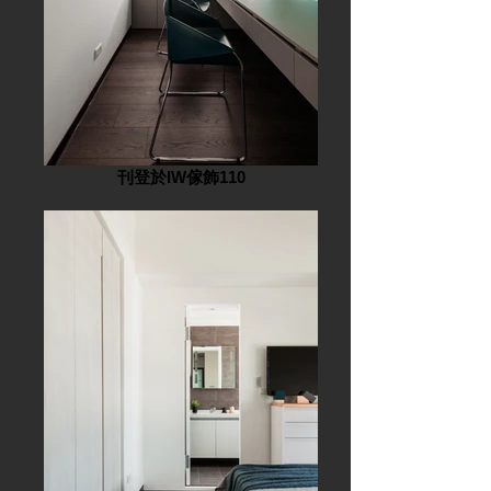
刊登於IW傢飾110